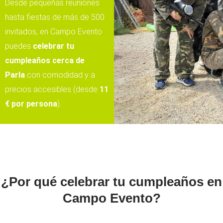
Desde pequeñas reuniones
hasta fiestas de más de 500
invitados, en Campo Evento
puedes
celebrar tu
cumpleaños cerca de
Parla
con comodidad y a
precios accesibles (desde
11
€ por persona
).
¿Por qué celebrar tu cumpleaños en
Campo Evento?