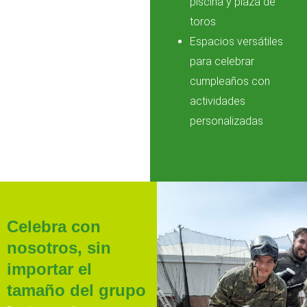
piscina y plaza de
toros
Espacios versátiles
para celebrar
cumpleaños con
actividades
personalizadas
Celebra con
nosotros, sin
importar el
tamaño del grupo