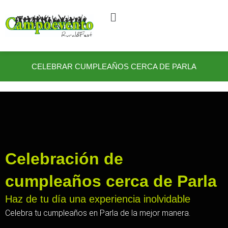
Ir
al
contenido
CELEBRAR CUMPLEAÑOS CERCA DE PARLA
Celebración de
cumpleaños cerca de Parla
Haz de tu día una experiencia inolvidable
Celebra tu cumpleaños en Parla de la mejor manera.