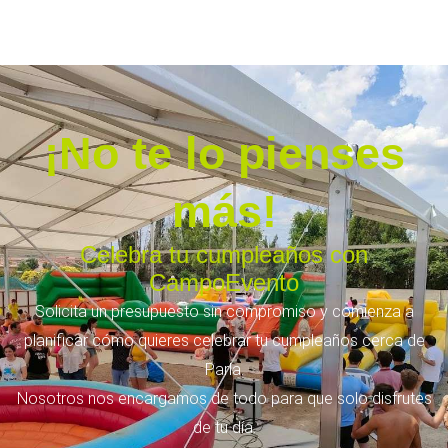
¡No te lo pienses
más!
Celebra tu cumpleaños con
CampoEvento
Solicita un presupuesto sin compromiso y comienza a
planificar cómo quieres celebrar tu cumpleaños cerca de
Parla.
Nosotros nos encargamos de todo para que solo disfrutes
de tu día.