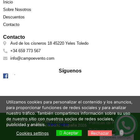
Inicio
Sobre Nosotros
Descuentos
Contacto
Contacto
Avd de los cisneros 18 45220 Yeles Toledo
+34 659 773 567
info@campoevento.com
Síguenos
Utilizamos cookies para personalizar el contenido y los anuncios,
para proporcionar funciones de redes sociales y para analizar
nuestro tráfico. También compartimos información sobre su uso
de nuestro sitio con nuestros socios de redes sociales,
Campoevento Rural Fest | Todos los
Políticas de Privacidad
publicidad y análisis.
View more
derechos reservados | Madrid - España 2026
Políticas de Cookies
Aceptar
Cookies settings
Rechazar
Cookies settings