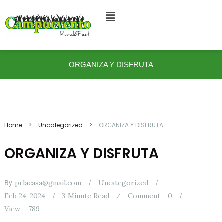
Ir
al
contenido
ORGANIZA Y DISFRUTA
Home
Uncategorized
ORGANIZA Y DISFRUTA
ORGANIZA Y DISFRUTA
prlacasa@gmail.com
Uncategorized
By
Feb 24, 2024
3
Minute Read
Comment -
0
View -
789